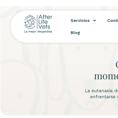
Servicios
Conó
Blog
momen
La eutanasia d
enfrentarse 