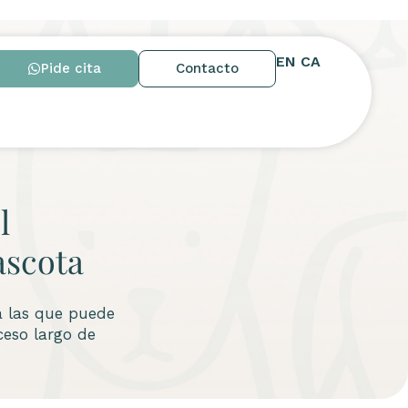
EN
CA
Pide cita
Contacto
l
ascota
a las que puede
ceso largo de